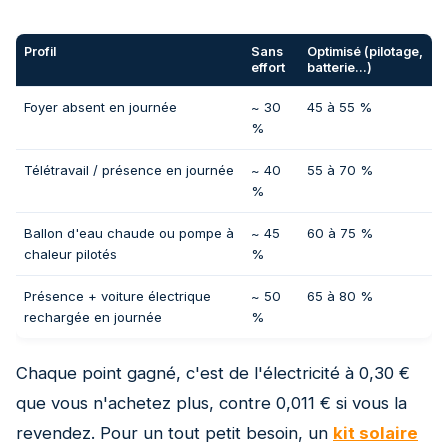
Profil
Sans
Optimisé (pilotage,
effort
batterie...)
Foyer absent en journée
~ 30
45 à 55 %
%
Télétravail / présence en journée
~ 40
55 à 70 %
%
Ballon d'eau chaude ou pompe à
~ 45
60 à 75 %
chaleur pilotés
%
Présence + voiture électrique
~ 50
65 à 80 %
rechargée en journée
%
Chaque point gagné, c'est de l'électricité à 0,30 €
que vous n'achetez plus, contre 0,011 € si vous la
revendez. Pour un tout petit besoin, un
kit solaire