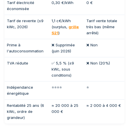
Tarif électricité
0,30 €/kWh
0 €
économisée
Tarif de revente (≤9
1,1 c€/kWh
Tarif vente totale
kWc, 2026)
(surplus,
grille
très bas (même
S21
)
arrêté)
Prime à
❌ Supprimée
❌ Non
l'autoconsommation
(juin 2026)
TVA réduite
✅ 5,5 % (≤9
❌ Non (20%)
kWc, sous
conditions)
Indépendance
⭐⭐⭐⭐
⭐
énergétique
Rentabilité 25 ans (6
≈ 20 000 à 25
≈ 2 000 à 4 000 €
kWc, ordre de
000 €
grandeur)