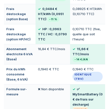
Frais
0,0484 €
0,08925 € HT/kWh
déstockage
HT/kWh (0,0951
(0,10710 TTC)
(option Base)
TTC)
-11 %
Frais
HP : 0,0963
0,10710 TTC (fixe,
déstockage
TTC / HC : 0,0790
quelle que soit
(option HP/HC)
TTC
l'heure)
Abonnement
16,84 € TTC/mois
15,66 €
électricité 6 kVA
TTC/mois
(Base)
-14 €/AN
Prix du kWh
0,1940 € TTC
0,1940 € TTC
consommé
IDENTIQUE
(TRV)
(Base, 6 kVA)
Formule sur-
❌ Non disponible
✅
mesure
MySmartBattery (0
€ de frais sur
décharge)