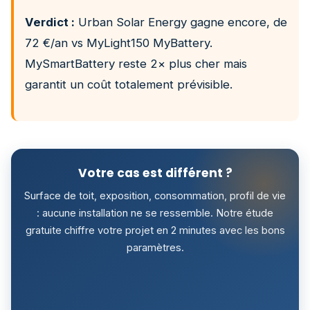
Verdict :
Urban Solar Energy gagne encore, de
72 €/an vs MyLight150 MyBattery.
MySmartBattery reste 2× plus cher mais
garantit un coût totalement prévisible.
Votre cas est différent ?
Surface de toit, exposition, consommation, profil de vie
: aucune installation ne se ressemble. Notre étude
gratuite chiffre votre projet en 2 minutes avec les bons
paramètres.