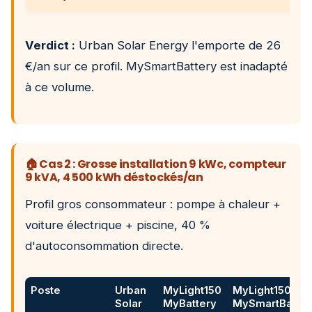
Verdict :
Urban Solar Energy l'emporte de 26
€/an sur ce profil. MySmartBattery est inadapté
à ce volume.
🏠 Cas 2 : Grosse installation 9 kWc, compteur
9 kVA, 4 500 kWh déstockés/an
Profil gros consommateur : pompe à chaleur +
voiture électrique + piscine, 40 %
d'autoconsommation directe.
Poste
Urban
MyLight150
MyLight150
Solar
MyBattery
MySmartBatter