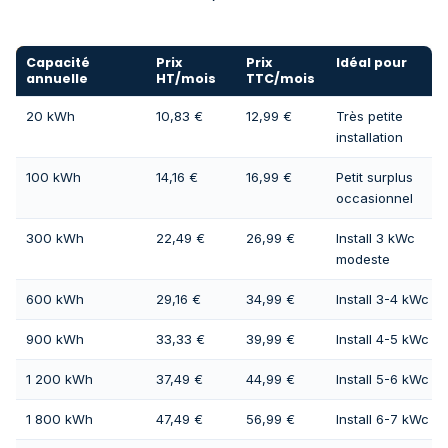
Capacité
Prix
Prix
Idéal pour
annuelle
HT/mois
TTC/mois
20 kWh
10,83 €
12,99 €
Très petite
installation
100 kWh
14,16 €
16,99 €
Petit surplus
occasionnel
300 kWh
22,49 €
26,99 €
Install 3 kWc
modeste
600 kWh
29,16 €
34,99 €
Install 3-4 kWc
900 kWh
33,33 €
39,99 €
Install 4-5 kWc
1 200 kWh
37,49 €
44,99 €
Install 5-6 kWc
1 800 kWh
47,49 €
56,99 €
Install 6-7 kWc