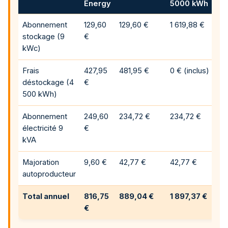
Energy
5000 kWh
Abonnement
129,60
129,60 €
1 619,88 €
stockage (9
€
kWc)
Frais
427,95
481,95 €
0 € (inclus)
déstockage (4
€
500 kWh)
Abonnement
249,60
234,72 €
234,72 €
électricité 9
€
kVA
Majoration
9,60 €
42,77 €
42,77 €
autoproducteur
Total annuel
816,75
889,04 €
1 897,37 €
€