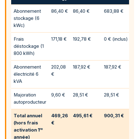
Abonnement
86,40 €
86,40 €
683,88 €
stockage (6
kWc)
Frais
171,18 €
192,78 €
0 € (inclus)
déstockage (1
800 kWh)
Abonnement
202,08
187,92 €
187,92 €
électricité 6
€
kVA
Majoration
9,60 €
28,51 €
28,51 €
autoproducteur
Total annuel
469,26
495,61 €
900,31 €
(hors frais
€
activation 1ʳᵉ
année)