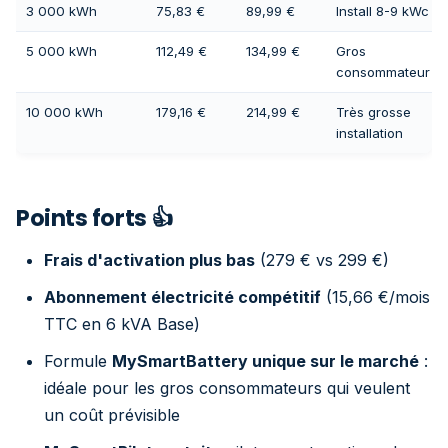
3 000 kWh
75,83 €
89,99 €
Install 8-9 kWc
5 000 kWh
112,49 €
134,99 €
Gros
consommateur
10 000 kWh
179,16 €
214,99 €
Très grosse
installation
Points forts 👍
Frais d'activation plus bas
(279 € vs 299 €)
Abonnement électricité compétitif
(15,66 €/mois
TTC en 6 kVA Base)
Formule
MySmartBattery unique sur le marché
:
idéale pour les gros consommateurs qui veulent
un coût prévisible