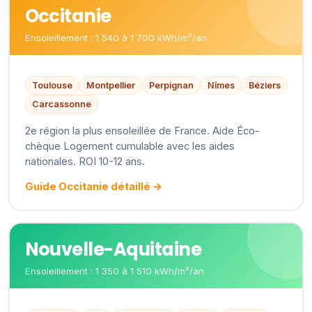
Occitanie
Ensoleillement : 1 540 à 1 700 kWh/m²/an
Toulouse
Montpellier
Perpignan
Nîmes
Béziers
Carcassonne
2e région la plus ensoleillée de France. Aide Éco-
chèque Logement cumulable avec les aides
nationales. ROI 10-12 ans.
Guide Occitanie détaillé →
Nouvelle-Aquitaine
Ensoleillement : 1 350 à 1 510 kWh/m²/an