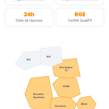
24h
RGE
Délai de réponse
Certifié QualiPV
N/A
N/A
Bourgogne-
FC
AURA
Nouvelle-
Aquitaine
PACA
Occitanie