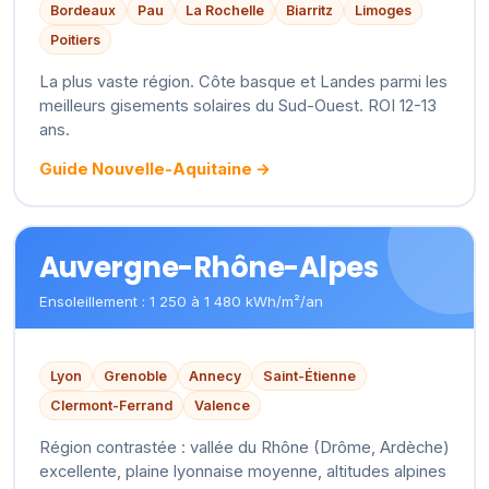
Bordeaux
Pau
La Rochelle
Biarritz
Limoges
Poitiers
La plus vaste région. Côte basque et Landes parmi les
meilleurs gisements solaires du Sud-Ouest. ROI 12-13
ans.
Guide Nouvelle-Aquitaine →
Auvergne-Rhône-Alpes
Ensoleillement : 1 250 à 1 480 kWh/m²/an
Lyon
Grenoble
Annecy
Saint-Étienne
Clermont-Ferrand
Valence
Région contrastée : vallée du Rhône (Drôme, Ardèche)
excellente, plaine lyonnaise moyenne, altitudes alpines